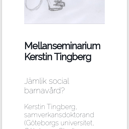
Mellanseminarium
Kerstin Tingberg
Jämlik social
barnavård?
Kerstin Tingberg,
samverkansdoktorand
(Göteborgs universitet,