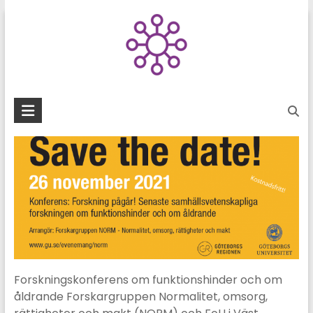
Skip
to
Forskningskonferens
content
om funktionshinder
och om åldrande
Forskningskonferens om funktionshinder och om
åldrande Forskargruppen Normalitet, omsorg,