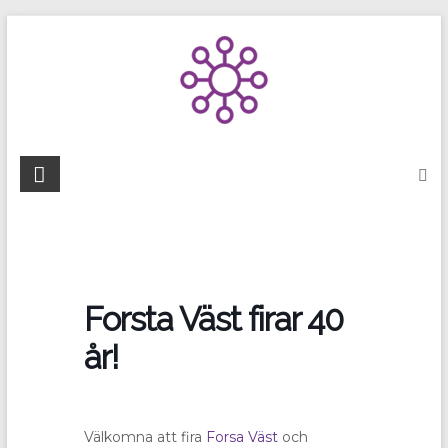
Skip
to
content
Forsta Väst firar 40
år!
Välkomna att fira
Forsa Väst
och