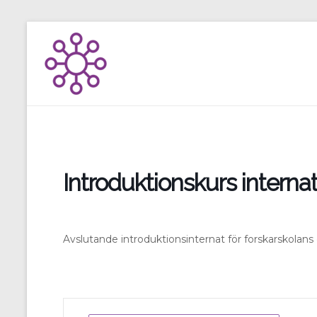
Skip
to
content
Introduktionskurs interna
Avslutande introduktionsinternat för forskarskolans